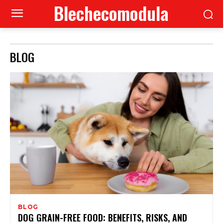
Blechecomodula
BLOG
BLOG
DOG GRAIN-FREE FOOD: BENEFITS, RISKS, AND