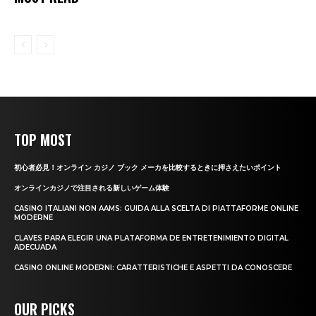
TOP MOST
初心者必見！オンライン カジノ ブック メーカを比較するときに押さえたいポイント
オンラインカジノで注目される新しいゲーム体験
CASINO ITALIANI NON AAMS: GUIDA ALLA SCELTA DI PIATTAFORME ONLINE
MODERNE
CLAVES PARA ELEGIR UNA PLATAFORMA DE ENTRETENIMIENTO DIGITAL
ADECUADA
CASINO ONLINE MODERNI: CARATTERISTICHE E ASPETTI DA CONOSCERE
OUR PICKS