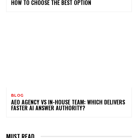
HOW TO CHOOSE THE BEST OPTION
BLOG
AEO AGENCY VS IN-HOUSE TEAM: WHICH DELIVERS
FASTER AI ANSWER AUTHORITY?
MUST READ