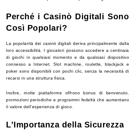
Perché i Casinò Digitali Sono
Così Popolari?
La popolarità dei casinò digitali deriva principalmente dalla
loro accessibilità. I giocatori possono accedere a centinaia
di giochi in qualsiasi momento e da qualsiasi dispositivo
connesso a Internet. Slot machine, roulette, blackjack e
poker sono disponibili con pochi clic, senza la necessità di
recarsi in una struttura fisica.
Inoltre, molte piattaforme offrono bonus di benvenuto,
promozioni periodiche e programmi fedeltà che aumentano
il valore dell’esperienza di gioco.
L’Importanza della Sicurezza