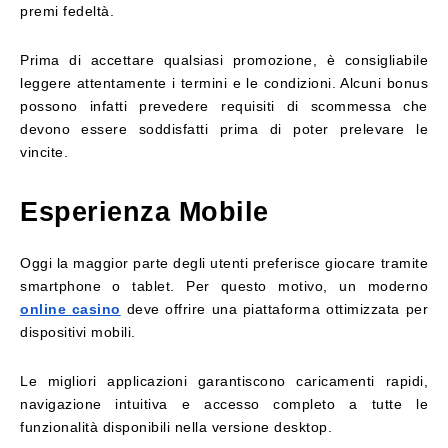
premi fedeltà.
Prima di accettare qualsiasi promozione, è consigliabile
leggere attentamente i termini e le condizioni. Alcuni bonus
possono infatti prevedere requisiti di scommessa che
devono essere soddisfatti prima di poter prelevare le
vincite.
Esperienza Mobile
Oggi la maggior parte degli utenti preferisce giocare tramite
smartphone o tablet. Per questo motivo, un moderno
online casino
deve offrire una piattaforma ottimizzata per
dispositivi mobili.
Le migliori applicazioni garantiscono caricamenti rapidi,
navigazione intuitiva e accesso completo a tutte le
funzionalità disponibili nella versione desktop.