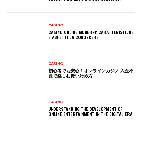
CASINO
CASINO ONLINE MODERNI: CARATTERISTICHE
E ASPETTI DA CONOSCERE
CASINO
初心者でも安心！オンラインカジノ 入金不
要で楽しむ賢い始め方
CASINO
UNDERSTANDING THE DEVELOPMENT OF
ONLINE ENTERTAINMENT IN THE DIGITAL ERA