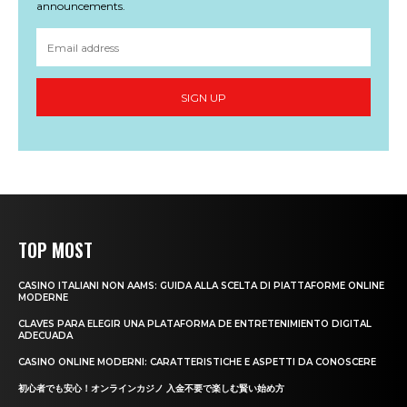
announcements.
SIGN UP
TOP MOST
CASINO ITALIANI NON AAMS: GUIDA ALLA SCELTA DI PIATTAFORME ONLINE
MODERNE
CLAVES PARA ELEGIR UNA PLATAFORMA DE ENTRETENIMIENTO DIGITAL
ADECUADA
CASINO ONLINE MODERNI: CARATTERISTICHE E ASPETTI DA CONOSCERE
初心者でも安心！オンラインカジノ 入金不要で楽しむ賢い始め方