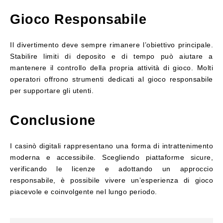
Gioco Responsabile
Il divertimento deve sempre rimanere l’obiettivo principale.
Stabilire limiti di deposito e di tempo può aiutare a
mantenere il controllo della propria attività di gioco. Molti
operatori offrono strumenti dedicati al gioco responsabile
per supportare gli utenti.
Conclusione
I casinò digitali rappresentano una forma di intrattenimento
moderna e accessibile. Scegliendo piattaforme sicure,
verificando le licenze e adottando un approccio
responsabile, è possibile vivere un’esperienza di gioco
piacevole e coinvolgente nel lungo periodo.