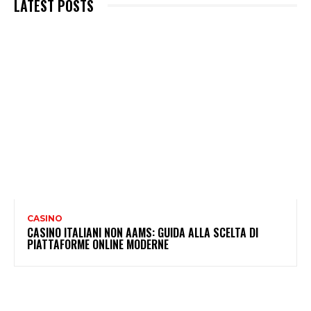
LATEST POSTS
CASINO
CASINO ITALIANI NON AAMS: GUIDA ALLA SCELTA DI
PIATTAFORME ONLINE MODERNE