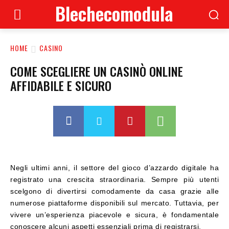
Blechecomodula
HOME
CASINO
COME SCEGLIERE UN CASINÒ ONLINE
AFFIDABILE E SICURO
Negli ultimi anni, il settore del gioco d’azzardo digitale ha
registrato una crescita straordinaria. Sempre più utenti
scelgono di divertirsi comodamente da casa grazie alle
numerose piattaforme disponibili sul mercato. Tuttavia, per
vivere un’esperienza piacevole e sicura, è fondamentale
conoscere alcuni aspetti essenziali prima di registrarsi.