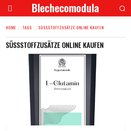
Blechecomodula
HOME
TAGS
SÜSSSTOFFZUSÄTZE ONLINE KAUFEN
SÜSSSTOFFZUSÄTZE ONLINE KAUFEN