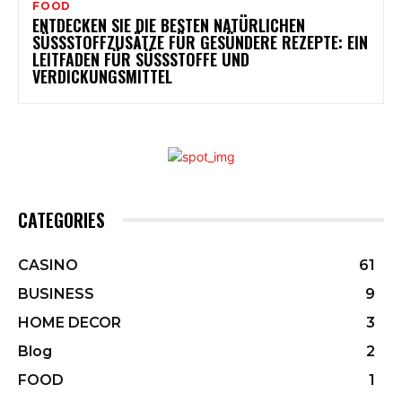
FOOD
ENTDECKEN SIE DIE BESTEN NATÜRLICHEN
SÜSSSTOFFZUSÄTZE FÜR GESÜNDERE REZEPTE: EIN L
EITFADEN FÜR SÜSSSTOFFE UND VE
RDICKUNGSMITTEL
CATEGORIES
CASINO
61
BUSINESS
9
HOME DECOR
3
Blog
2
FOOD
1