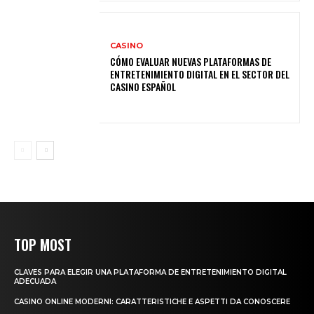
CASINO
CÓMO EVALUAR NUEVAS PLATAFORMAS DE
ENTRETENIMIENTO DIGITAL EN EL SECTOR DEL
CASINO ESPAÑOL
TOP MOST
CLAVES PARA ELEGIR UNA PLATAFORMA DE ENTRETENIMIENTO DIGITAL
ADECUADA
CASINO ONLINE MODERNI: CARATTERISTICHE E ASPETTI DA CONOSCERE