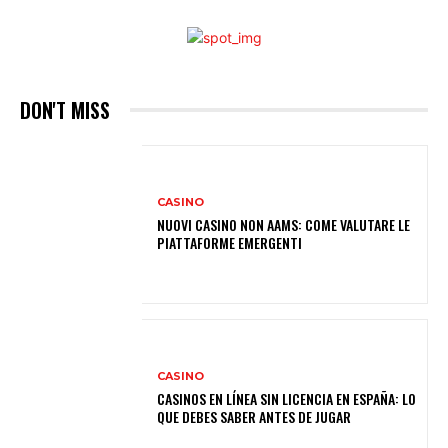
DON'T MISS
CASINO
NUOVI CASINO NON AAMS: COME VALUTARE LE
PIATTAFORME EMERGENTI
CASINO
CASINOS EN LÍNEA SIN LICENCIA EN ESPAÑA: LO
QUE DEBES SABER ANTES DE JUGAR