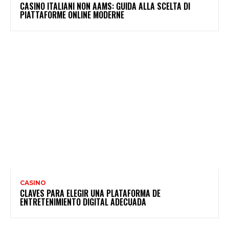
CASINO ITALIANI NON AAMS: GUIDA ALLA SCELTA DI
PIATTAFORME ONLINE MODERNE
CASINO
CLAVES PARA ELEGIR UNA PLATAFORMA DE
ENTRETENIMIENTO DIGITAL ADECUADA