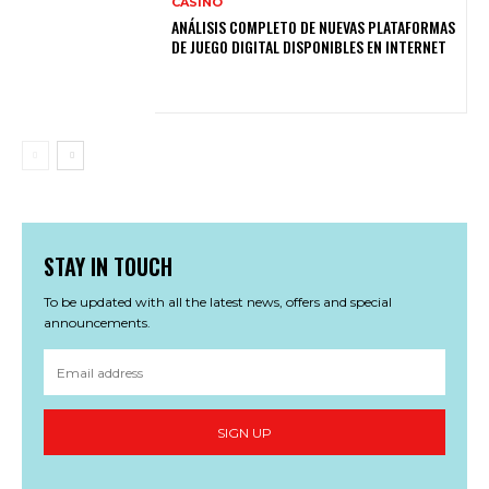
CASINO
ANÁLISIS COMPLETO DE NUEVAS PLATAFORMAS
DE JUEGO DIGITAL DISPONIBLES EN INTERNET
STAY IN TOUCH
To be updated with all the latest news, offers and special
announcements.
SIGN UP