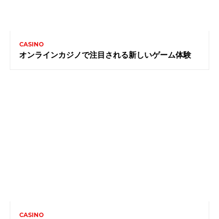
CASINO
オンラインカジノで注目される新しいゲーム体験
CASINO