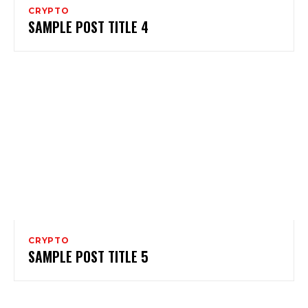
CRYPTO
SAMPLE POST TITLE 4
CRYPTO
SAMPLE POST TITLE 5