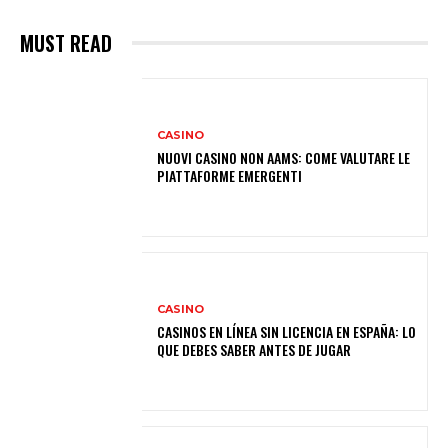
MUST READ
CASINO
NUOVI CASINO NON AAMS: COME VALUTARE LE
PIATTAFORME EMERGENTI
CASINO
CASINOS EN LÍNEA SIN LICENCIA EN ESPAÑA: LO
QUE DEBES SABER ANTES DE JUGAR